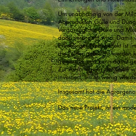
Um unabhängig von der Milch
Abprodukten Gülle und Dung, 
Vergärung der Gülle und Mist
dann verbrannt wird. Damit 
Erfreulicher Nebeneffekt ist
die Felder gebracht werden ka
geworden und kann damit gen
Zur Ausbringung der Gülle 
investiert, um so wenig wie
Insgesamt hat die Agrargenos
Das neue Projekt, ist ein mo