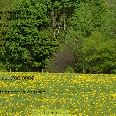
elche aus den
d. Dabei wird durch
han als Gas freigesetzt und
eugt.
 weiterhin als Dünger auf
e Flüssigkeit ist homogener
tändig weg.
ennahen Ausbringung
ll ca. 700 000€.
ptstandort in Arnsfeld.
Home