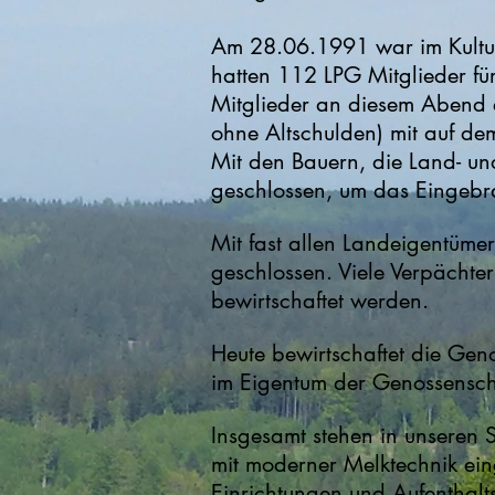
Am 28.06.1991 war im Kultu
hatten 112 LPG Mitglieder fü
Mitglieder an diesem Abend e
ohne Altschulden) mit auf 
Mit den Bauern, die Land- un
geschlossen, um das Eingebra
Mit fast allen Landeigentüme
geschlossen. Viele Verpächter
bewirtschaftet werden.
Heute bewirtschaftet die Gen
im Eigentum der Genossensch
Insgesamt stehen in unseren 
mit moderner Melktechnik ein
Einrichtungen und Aufenthalt