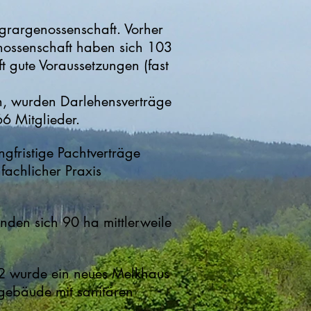
rargenossenschaft. Vorher
enossenschaft haben sich 103
 gute Voraussetzungen (fast
en, wurden Darlehensverträge
6 Mitglieder.
gfristige Pachtverträge
fachlicher Praxis
nden sich 90 ha mittlerweile
12 wurde ein neues Melkhaus
lgebäude mit sanitären