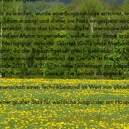
 zu werden, wurde eine Biogasanlage errichtet, w
Strom erzeugt und dieser ins Netz eingespeist wir
 erreicht, dass das klimaschädliche, brennbare Met
wird ein Motor angetrieben, welcher den Strom erz
 im Nachgang, dass der Gärrest (Gülle ohne Methan)
nn, da der Stickstoffgehalt gleich geblieben ist. Di
auer dosiert werden und der Geruch ist fast volls
wurde 2011 und 2017 in neue Güllefässer zur bod
 möglich schädliche Gase in die Umwelt abzugeben.
senschaft einen Technikbestand im Wert von aktue
derner großer Stall für weibliche Jungrinder am Hau