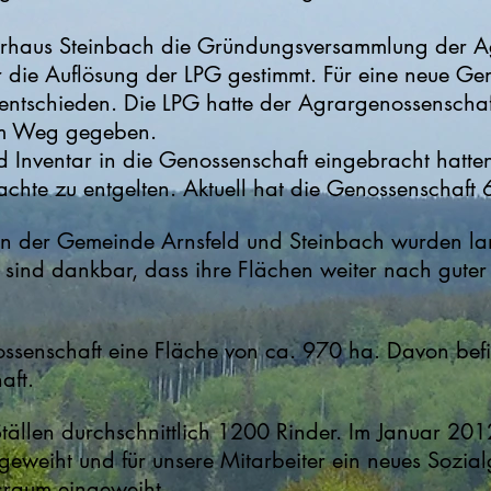
rhaus Steinbach die Gründungsversammlung der Ag
r die Auflösung der LPG gestimmt. Für eine neue G
ntschieden. Die LPG hatte der Agrargenossenschaft
dem Weg gegeben.
d Inventar in die Genossenschaft eingebracht hatt
chte zu entgelten. Aktuell hat die Genossenschaft 6
rn der Gemeinde Arnsfeld und Steinbach wurden lan
 sind dankbar, dass ihre Flächen weiter nach guter 
ossenschaft eine Fläche von ca. 970 ha. Davon befi
aft.
Ställen durchschnittlich 1200 Rinder. Im Januar 20
geweiht und für unsere Mitarbeiter ein neues Sozia
sraum eingeweiht.