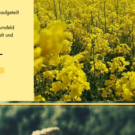
ufgeteilt
rnsfeld
elt und